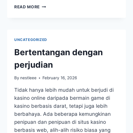
HOW
READ MORE
ROULETTE
WORKS
ON
NOVEMBER
23
UNCATEGORIZED
Bertentangan dengan
perjudian
By
nestleee
February 16, 2026
Tidak hanya lebih mudah untuk berjudi di
kasino online daripada bermain game di
kasino berbasis darat, tetapi juga lebih
berbahaya. Ada beberapa kemungkinan
penipuan dan penipuan di situs kasino
berbasis web, alih-alih risiko biasa yang