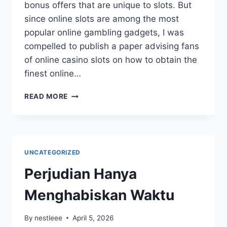
bonus offers that are unique to slots. But
since online slots are among the most
popular online gambling gadgets, I was
compelled to publish a paper advising fans
of online casino slots on how to obtain the
finest online…
FREE
READ MORE
NO
DOWNLOAD
SLOTS:
THE
BEST
UNCATEGORIZED
CHOICE
FOR
Perjudian Hanya
FREE
SLOTS
Menghabiskan Waktu
By
nestleee
April 5, 2026