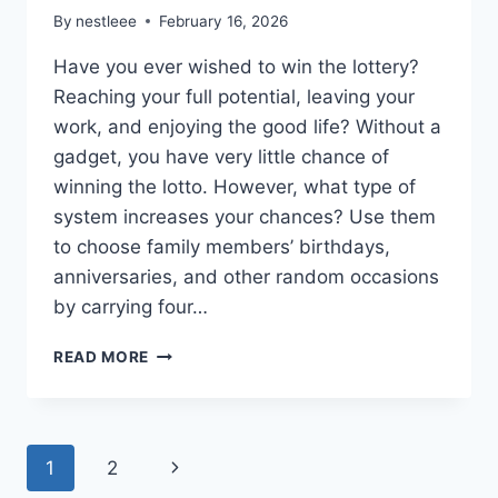
By
nestleee
February 16, 2026
Have you ever wished to win the lottery?
Reaching your full potential, leaving your
work, and enjoying the good life? Without a
gadget, you have very little chance of
winning the lotto. However, what type of
system increases your chances? Use them
to choose family members’ birthdays,
anniversaries, and other random occasions
by carrying four…
WITH
READ MORE
YOUR
OWN
EFFORTS
AND
Page
Next
1
2
THE
LOTTERY