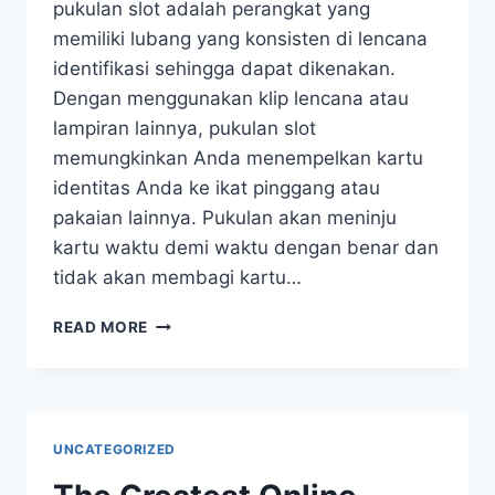
pukulan slot adalah perangkat yang
memiliki lubang yang konsisten di lencana
identifikasi sehingga dapat dikenakan.
Dengan menggunakan klip lencana atau
lampiran lainnya, pukulan slot
memungkinkan Anda menempelkan kartu
identitas Anda ke ikat pinggang atau
pakaian lainnya. Pukulan akan meninju
kartu waktu demi waktu dengan benar dan
tidak akan membagi kartu…
TURNAMEN
READ MORE
SLOT:
BERKOMPETISI
UNTUK
HADIAH
TUNAI
UNCATEGORIZED