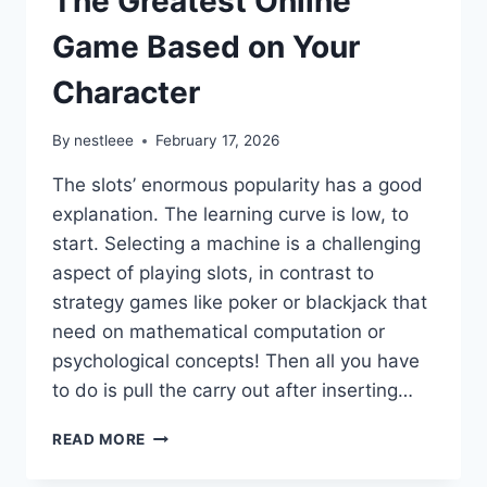
The Greatest Online
Game Based on Your
Character
By
nestleee
February 17, 2026
The slots’ enormous popularity has a good
explanation. The learning curve is low, to
start. Selecting a machine is a challenging
aspect of playing slots, in contrast to
strategy games like poker or blackjack that
need on mathematical computation or
psychological concepts! Then all you have
to do is pull the carry out after inserting…
THE
READ MORE
GREATEST
ONLINE